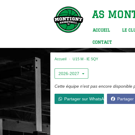
Panneau de gestion des cookies
AS MONT
ACCUEIL
LE C
CONTACT
Accueil
U15 M - IE SQY
2026-2027
Cette équipe n'est pas encore disponible 
Partager sur WhatsApp
Partager