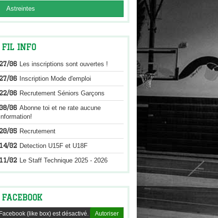
Astreintes
FIL INFO
27/06
Les inscriptions sont ouvertes !
27/06
Inscription Mode d'emploi
22/06
Recrutement Séniors Garçons
08/06
Abonne toi et ne rate aucune
information!
20/05
Recrutement
14/02
Detection U15F et U18F
11/02
Le Staff Technique 2025 - 2026
FACEBOOK
Facebook (like box) est désactivé.
Autoriser