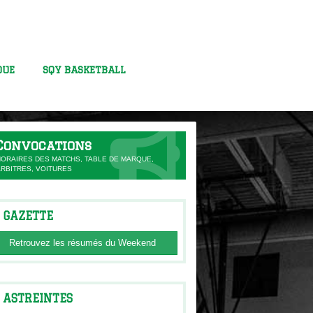
QUE
SQY BASKETBALL
Convocations
HORAIRES DES MATCHS, TABLE DE MARQUE,
ARBITRES, VOITURES
GAZETTE
Retrouvez les résumés du Weekend
ASTREINTES