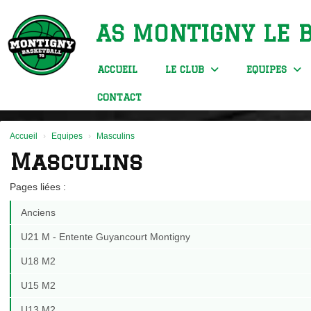
Panneau de gestion des cookies
AS MONTIGNY LE 
ACCUEIL
LE CLUB
EQUIPES
CONTACT
Accueil
Equipes
Masculins
Masculins
Pages liées :
Anciens
U21 M - Entente Guyancourt Montigny
U18 M2
U15 M2
U13 M2